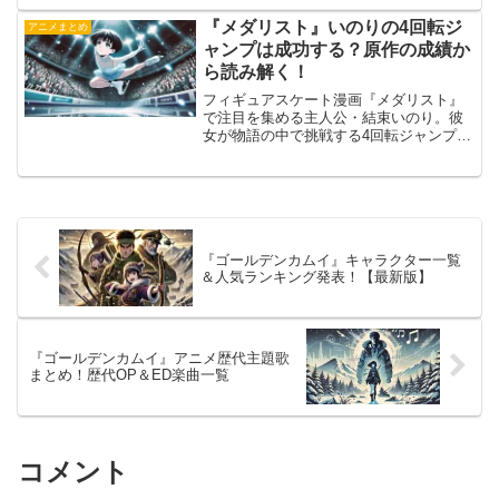
おじさんというギャップが生み出すシュ
ールな笑いと、社会人経験を活かしたユ
『メダリスト』いのりの4回転ジ
アニメまとめ
ニークな行動が見どこ...
ャンプは成功する？原作の成績か
ら読み解く！
フィギュアスケート漫画『メダリスト』
で注目を集める主人公・結束いのり。彼
女が物語の中で挑戦する4回転ジャンプ
は、女子選手にとって極めて高難度な技
として知られています。この記事では、
いのりの4回転ジャンプ成功の可能性を、
原作で描かれている演技...
『ゴールデンカムイ』キャラクター一覧
＆人気ランキング発表！【最新版】
『ゴールデンカムイ』アニメ歴代主題歌
まとめ！歴代OP＆ED楽曲一覧
コメント