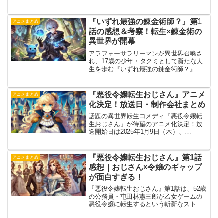
の作品を創り上げたのでしょうか。 今回
は、オカモト氏に直接インタビューを行
い、創作秘話や制作に込めた想い、さら
『いずれ最強の錬金術師？』第1
アニメまとめ
にキャラクターや世界観...
話の感想＆考察！転生×錬金術の
異世界が開幕
アラフォーサラリーマンが異世界召喚さ
れ、17歳の少年・タクミとして新たな人
生を歩む『いずれ最強の錬金術師？』。
第1話「巻き込まれて召喚されました」で
は、チートスキルを授けられたタクミが
異世界で生き抜く様子が描かれました。
『悪役令嬢転生おじさん』アニメ
アニメまとめ
異世界転生もののテン...
化決定！放送日・制作会社まとめ
話題の異世界転生コメディ『悪役令嬢転
生おじさん』が待望のアニメ化決定！放
送開始日は2025年1月9日（木）、
MBS/TBS系28局「スーパーアニメイズム
TURBO」枠で全国同時放送されます。ア
ニメーション制作は、実力派スタジオ・
『悪役令嬢転生おじさん』第1話
アニメまとめ
亜細亜堂が担...
感想｜おじさん×令嬢のギャップ
が面白すぎる！
『悪役令嬢転生おじさん』第1話は、52歳
の公務員・屯田林憲三郎が乙女ゲームの
悪役令嬢に転生するという斬新なストー
リーが話題です。外見は美少女、中身は