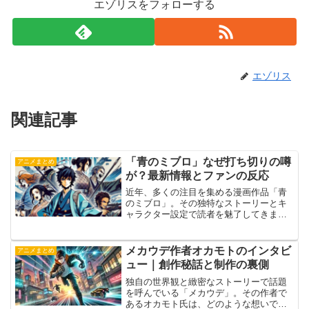
エゾリスをフォローする
エゾリス
関連記事
「青のミブロ」なぜ打ち切りの噂
アニメまとめ
が？最新情報とファンの反応
近年、多くの注目を集める漫画作品「青
のミブロ」。その独特なストーリーとキ
ャラクター設定で読者を魅了してきまし
たが、最近「打ち切りの噂」が囁かれて
います。この噂の背景には何があるので
しょうか？そして、ファンや読者はどの
メカウデ作者オカモトのインタビ
アニメまとめ
ような反応を見せているの...
ュー｜創作秘話と制作の裏側
独自の世界観と緻密なストーリーで話題
を呼んでいる「メカウデ」。その作者で
あるオカモト氏は、どのような想いでこ