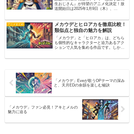
生おじさん』が待望のアニメ化決定！放
送開始日は2025年1月9日（木）、
MBS/TBS系28局「スーパーアニメイズム
TURBO」枠で全国同時放送されます。ア
ニメーション制作は、実力派スタジオ・
メカウデとヒロアカを徹底比較！
アニメまとめ
亜細亜堂が担...
類似点と独自の魅力を解説
「メカウデ」と「ヒロアカ」は、どちら
も個性的なキャラクターと迫力あるアク
ションで人気を集める作品です。しか
し、それぞれの魅力や特徴にはどのよう
な違いがあるのでしょうか。この記事で
は、「メカウデ」と「ヒロアカ」の共通
点や、独自の魅力を徹底比較...
「メカウデ」Eveが歌うOPテーマの深み
と、天月EDの余韻を楽しむ秘訣
「メカウデ」ファン必見！アキとメルの
魅力に迫る