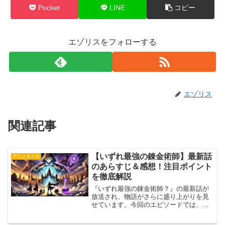
Pocket
LINE
コピー
エゾリスをフォローする
エゾリス
関連記事
【いずれ最強の錬金術師】最新話
アニメまとめ
のあらすじ＆感想！注目ポイント
を徹底解説
『いずれ最強の錬金術師？』の最新話が
放送され、物語がさらに盛り上がりを見
せています。今回のエピソードでは、主
人公タクミの活躍や新キャラクターの登
場、そして物語の核心に迫る重要な展開