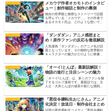
が描かれました。この記事では、最新話
メカウデ作者オカモトのインタビ
アニメまとめ
のあらすじや感想、さらに...
ュー｜創作秘話と制作の裏側
独自の世界観と緻密なストーリーで話題
を呼んでいる「メカウデ」。その作者で
あるオカモト氏は、どのような想いでこ
の作品を創り上げたのでしょうか。 今回
は、オカモト氏に直接インタビューを行
い、創作秘話や制作に込めた想い、さら
「ダンダダン」アニメ感想まと
アニメまとめ
にキャラクターや世界観...
め！原作ファンの反応を徹底解説
人気漫画『ダンダダン』のアニメ化が話
題となっています。その独特な世界観や
キャラクターの魅力がどのように映像化
されたのか、注目が集まっています。特
に原作ファンからの反応や、アニメ初見
の視聴者の感想は気になるところです。
「オーイ!とんぼ」最新話解説！
アニメまとめ
本記事では、アニメ『ダン...
物語の進行と注目シーンの魅力
「オーイ!とんぼ」は、多くのファンを魅
了するゴルフ漫画です。最新話では、主
人公・大井とんぼの成長や新たな挑戦が
描かれ、物語がさらに深まっています。
本記事では、最新話の展開を解説し、物
語の進行や注目すべきシーンについて詳
『悪役令嬢転生おじさん』アニメ
アニメまとめ
しく掘り下げていきます...
化決定！放送日・制作会社まとめ
話題の異世界転生コメディ『悪役令嬢転