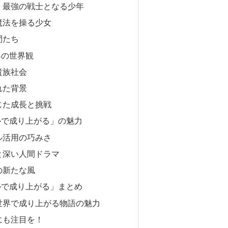
：最強の戦士となる少年
魔法を操る少女
間たち
界の世界観
貴族社会
れた背景
じた成長と挑戦
ルで成り上がる」の魅力
ル活用の巧みさ
と深い人間ドラマ
の新たな風
ルで成り上がる」まとめ
世界で成り上がる物語の魅力
にも注目を！