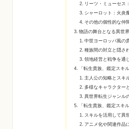
リーツ・ミューセス
シャーロット：火炎
その他の個性的な仲
物語の舞台となる異世
中世ヨーロッパ風の
種族間の対立と隠さ
領地経営と戦争を通
「転生貴族、鑑定スキ
主人公の知略とスキ
多様なキャラクター
異世界転生ジャンル
「転生貴族、鑑定スキ
スキルを活用して異
アニメ化や関連作品